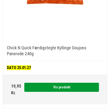
Chick N Quick Færdigstegte Kyllinge Goujons
Panerede 240g
DATO 25.01.27
19,95
Vis produkt
Kr.