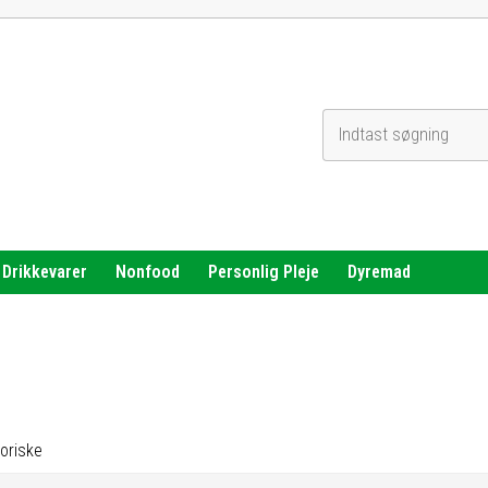
Indtast søgning
Drikkevarer
Nonfood
Personlig Pleje
Dyremad
toriske