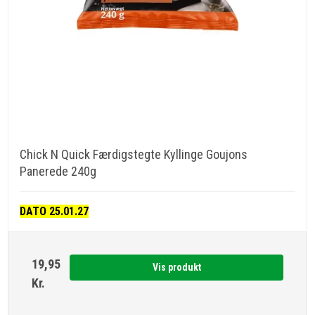
Chick N Quick Færdigstegte Kyllinge Goujons
Panerede 240g
DATO 25.01.27
19,95
Vis produkt
Kr.