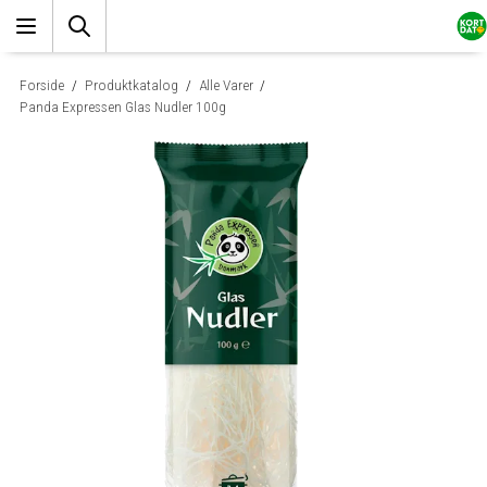
Forside
/
Produktkatalog
/
Alle Varer
/
Panda Expressen Glas Nudler 100g