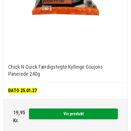
Chick N Quick Færdigstegte Kyllinge Goujons
Panerede 240g
DATO 25.01.27
19,95
Vis produkt
Kr.