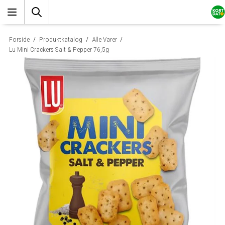
Forside
/
Produktkatalog
/
Alle Varer
/
Lu Mini Crackers Salt & Pepper 76,5g